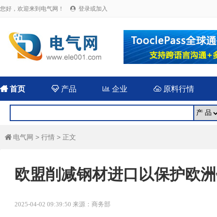
您好，欢迎来到电气网！
登录或加入


首页

产品

企业

原料行情
电气网
>
行情
> 正文

欧盟削减钢材进口以保护欧洲
2025-04-02 09:39:50 来源：商务部