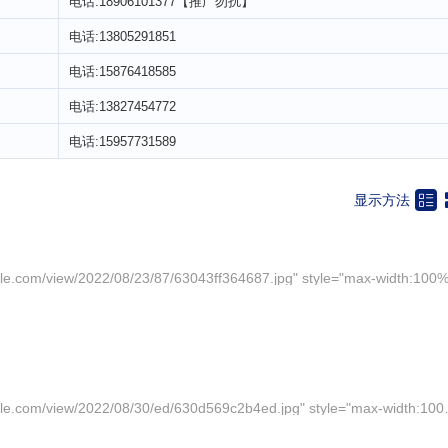
电话:18906101377【推广勿扰】
电话:13805291851
电话:15876418585
电话:13827454772
电话:15957731589

显示方法
<img src="https://img-i-album.toocle.com/view/2022/08/30/ed/630d569c2b4ed.jpg" style="max-width:100%;"/><img src="https://img-i-album.toocle.com/view/2022/08/30/cf/630d569eebfcf.jpg" style="max-width: 100%;"/><img src="https://img-i-album.toocle.com/view/2022/08/30/3f/630d56a3de63f.jpg" style="max-