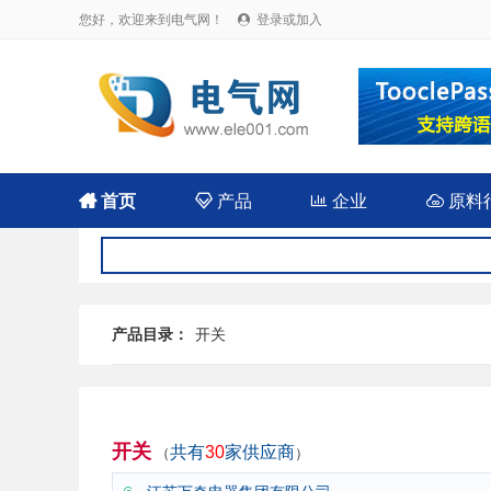
您好，欢迎来到电气网！
登录或加入


首页

产品

企业

原料
产品目录：
开关
开关
共有
30
家供应商
（
）