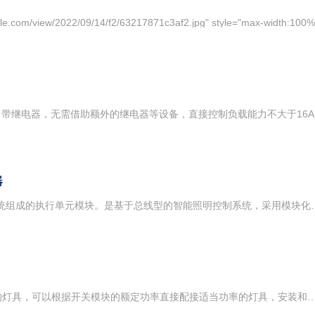
4路开关输入、开关量输出模块，自带继电器，无需借助额外的继电器等设备，直接控制负载能力不大于16A。装配了快速连接端子，便于接线。对开关回路进行控制，通过接受tebi输入设备的控
器
智能继电器模块是智能照明控制系统组成的执行单元模块。是基于总线型的智能照明控制系统，采用模块化分布式结构，各模块通过总线进行传输与控制，完成对照明灯具以及相关设备的控制。智能照明控制系统一般由执行设备（智能继电器模块、智能照明模块）、输入设备以及总线设备三部分组成。用弱电控制强电，弱电做为通讯，进而实现多种的控制方式，实现照明的智能化控制。智能继电器模块主要用于对照明灯具的控制，每回路可独立控制3000W灯具的开关，含4路智能继电器输出，带手动控制功能。型号：HLC.PRL.1056 6路开关驱动器RM/50-8.20SF智能照明模块RM/50-12.20SF智能照明模块技术参数:工作电压：24VDC±10%工作电流：启动电流：30mA，待机电流：30mA大工作电流：60mA工作环境：温度：0℃~45℃，湿度：0~95%通信接口：CAN总线，4位5.08插拔端子负载接口：继电器输出，4*2位7.62接线端子，接线容量：4mm额定电流：16A(单路)，瞬间输出电流：160A(单路)安装方式：35mm
RXRL开关模块所带负载是照明用的灯具，可以根据开关模块的额定功率直接配接适当功率的灯具，安装和维护都很方便型号：RXRL4.16ARXRL6.16ARXRL8.16A主要技术参数：每路负载16A，故障复位功能，每个区域可存储128个场景，场景运行时间0-120分钟，具备多回路顺序启动功能，可存储每一回路开关次数，随时查询按动手动开关的时候状态会自动返回主控站，每一场景具备网路开启或关闭功能，控制回路的工作电压为安全电压DC12V-36V，工作电源：220V，四：联系方式西安亚川电力科技有限公