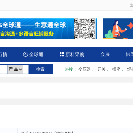
会展
供
行情

全球通

原料采购
热搜
：
变压器
、
开关
、
插座
、
焊