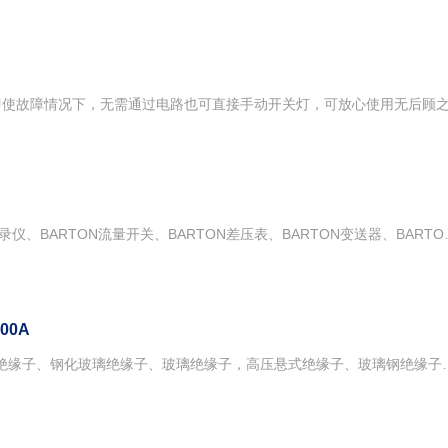
BARTON涡轮流量计、BARTON记录仪、BARTON流量开关、BARTON差压表、BARTON变送器、BARTON差压开关、BARTON压力指示器美国巴顿BARTON公司 美国巴顿BARTON厂家 美国巴顿BARTON销售 美国巴顿BARTON经销 美国巴顿BARTON型号 美国巴顿BARTON选型 美国巴顿BARTON价格 美国巴顿BARTON现货天津启隆机电设备有限公司优势特价销售美国巴顿BARTON流量计、巴顿BARTON记录仪、巴顿BARTON流量开关、巴顿BARTON差压表、巴顿BARTON变送器、巴顿BARTON差压开关、巴顿BARTON压力指示器等全系列产品。BARTON巴顿品牌是由加利福尼亚的巴顿琼斯于上世纪四十年代创立，至今已有六十年的悠久历史。今天，巴顿品牌的核心是它众多基于差压的产品，包括图表记录 仪(Chart Recorder)、指示器(Indicator)和开关(Switch)等。在众多领域巴顿的产品都发挥着它无可替代的作用、并且这些产品已无可辩驳的成为行业的标准。Barton 9A-0308-0004ACameron BARTON 202E巴顿记录仪Cameron BARTON巴顿记录仪202ECameron BARTON巴顿记录仪202ERCameron BARTON巴顿记录仪202NCameron BARTON巴顿记录仪242ECameron BARTON巴顿记录仪J8ACameron BARTON巴顿压力记录仪巴顿Barton 8000系列液体涡轮流量计 Cameron BARTON 7400 series气体涡轮流量计Cameron BARTON 7486Cameron BARTON 7450Cameron BARTON 7475Cameron BARTON 7401Cameron BARTON 7446Cameron BARTON 7402Cameron BARTON 7403Cameron BARTON 7404Cameron BARTON 7406Cameron BARTON 7408Cameron BART
200A
硕电力器材有限公司供应支柱复合绝缘子、钢化玻璃绝缘子、玻璃绝缘子，高压悬式绝缘子、玻璃钢绝缘子、高低压棒形悬式复合绝缘子、电力绝缘子，电瓷绝缘子，供应高低压瓷瓶，电力复合绝缘子，合成绝缘子等等...产品齐全，种类丰富，欢迎您来订购！自贡塞迪维尔玻璃绝缘子型号：FC70/146. FC70/127. FC100/146. FC100/127、FC120/146钢化绝缘子、玻璃钢