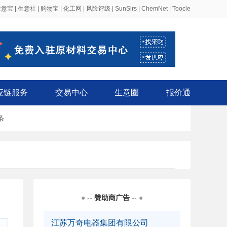
生意宝
|
生意社
|
购物宝
|
化工网
|
风险评级
|
SunSirs
|
ChemNet
|
Toocle
应链服务
交易中心
生意圈
报价通
条
● --
赞助商广告
-- ●
江苏万奇电器集团有限公司